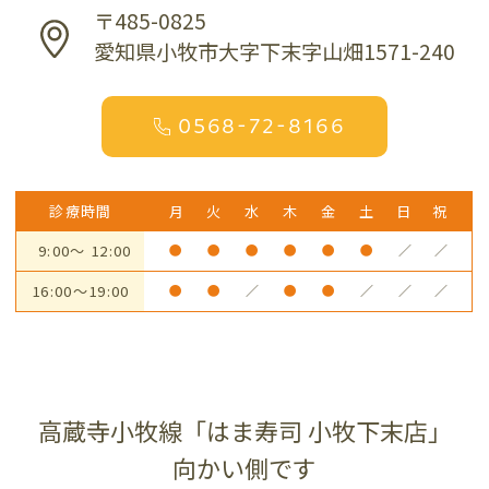
〒485-0825
愛知県小牧市大字下末字山畑1571-240
0568-72-8166
診療時間
月
火
水
木
金
土
日
祝
9:00～ 12:00
●
●
●
●
●
●
／
／
16:00～19:00
●
●
／
●
●
／
／
／
高蔵寺小牧線「はま寿司 小牧下末店」
向かい側です