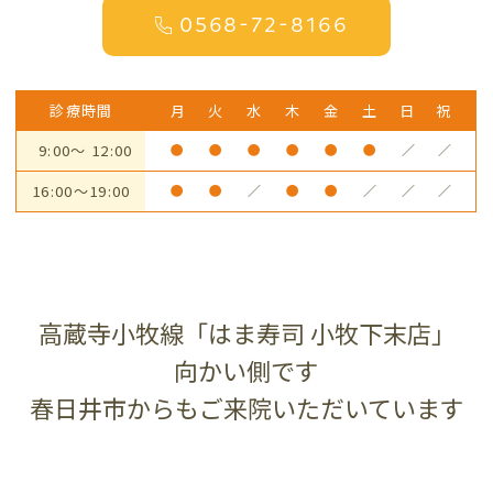
0568-72-8166
診療時間
月
火
水
木
金
土
日
祝
9:00～ 12:00
●
●
●
●
●
●
／
／
16:00～19:00
●
●
／
●
●
／
／
／
高蔵寺小牧線「はま寿司 小牧下末店」
向かい側です
春日井市からもご来院いただいています