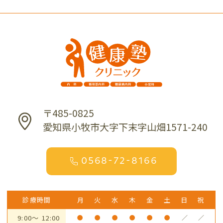
〒485-0825
愛知県小牧市大字下末字山畑1571-240
0568-72-8166
診療時間
月
火
水
木
金
土
日
祝
9:00～ 12:00
●
●
●
●
●
●
／
／